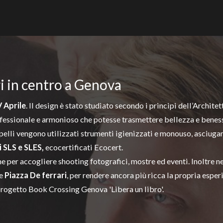
ri in centro a Genova
 Aprile
. Il design è stato studiato secondo i principi dell’Archite
ofessionale e armonioso che potesse trasmettere bellezza e benes
apelli vengono utilizzati strumenti igienizzati e monouso, asciuga
i SLS e SLES,
ecocertificati
Ecocert
.
he per accogliere
shooting fotografici, mostre ed eventi
. Inoltre 
e
Piazza De ferrari
, per rendere ancora più ricca la propria espe
progetto Book Crossing Genova 'Libera un libro'.