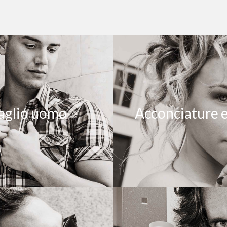
aglio uomo
Acconciature e