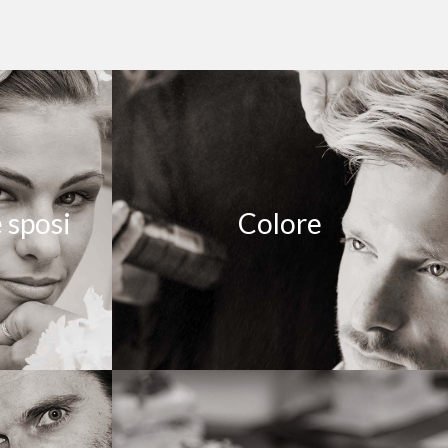
 sposi
Colore