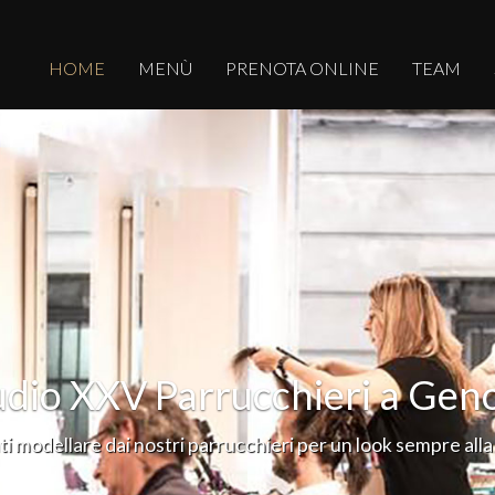
HOME
MENÙ
PRENOTA ONLINE
TEAM
ofessionisti nell'hairstyl
ontinua nel campo del taglio di capelli, del colore e dell’ac